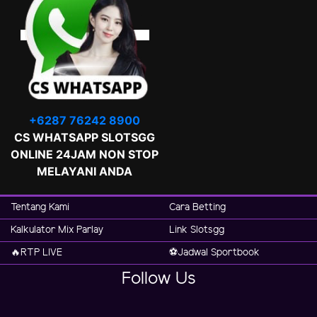
+6287 76242 8900
CS WHATSAPP SLOTSGG
ONLINE 24JAM NON STOP
MELAYANI ANDA
Tentang Kami
Cara Betting
Kalkulator Mix Parlay
Link Slotsgg
🔥RTP LIVE
⚽️Jadwal Sportbook
Follow Us