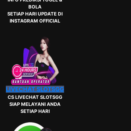
BOLA
SETIAP HARI UPDATE DI
INSTAGRAM OFFICIAL
LIVECHAT SLOTSGG
CS LIVECHAT SLOTSGG
SIAP MELAYANI ANDA
SETIAP HARI