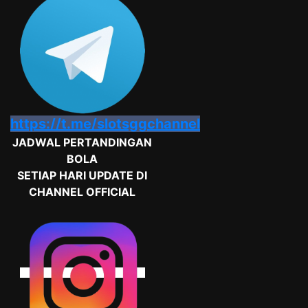
https://t.me/slotsggchannel
JADWAL PERTANDINGAN
BOLA
SETIAP HARI UPDATE DI
CHANNEL OFFICIAL