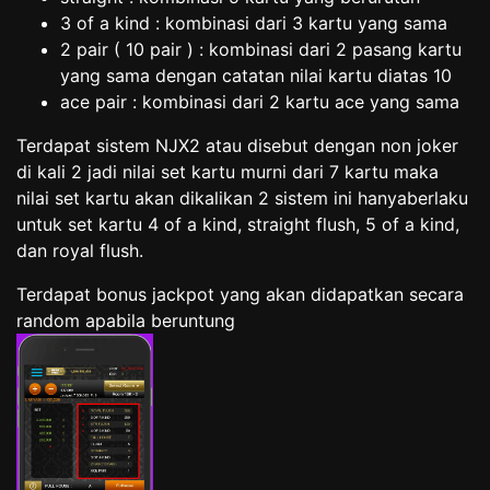
3 of a kind : kombinasi dari 3 kartu yang sama
2 pair ( 10 pair ) : kombinasi dari 2 pasang kartu
yang sama dengan catatan nilai kartu diatas 10
ace pair : kombinasi dari 2 kartu ace yang sama
Terdapat sistem NJX2 atau disebut dengan non joker
di kali 2 jadi nilai set kartu murni dari 7 kartu maka
nilai set kartu akan dikalikan 2 sistem ini hanyaberlaku
untuk set kartu 4 of a kind, straight flush, 5 of a kind,
dan royal flush.
Terdapat bonus jackpot yang akan didapatkan secara
random apabila beruntung