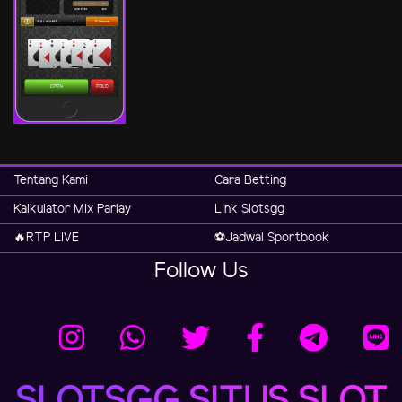
Tentang Kami
Cara Betting
Kalkulator Mix Parlay
Link Slotsgg
🔥RTP LIVE
⚽️Jadwal Sportbook
Follow Us