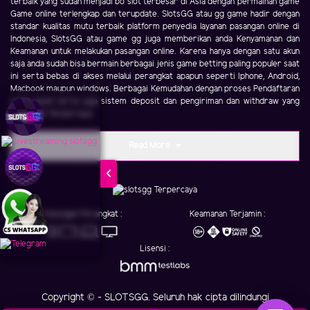
terbaik yang sudah menjadi bo slot terbesar di Asia dengan permainan game
Game online terlengkap dan terupdate. SlotsGG atau gg game hadir dengan
standar kualitas mutu terbaik platform penyedia layanan pasangan online di
Indonesia, SlotsGG atau game gg juga memberikan anda Kenyamanan dan
Keamanan untuk melakukan pasangan online. Karena hanya dengan satu akun
saja anda sudah bisa bermain berbagai jenis game betting paling populer saat
ini serta bebas di akses melalui perangkat apapun seperti Iphone, Android,
Macbook maupun windows. Berbagai Kemudahan dengan proses Pendaftaran
yang cepat serta juga sistem deposit dan pengiriman dan withdraw yang
Aman dan Terpercaya.
Read More
Dukungan Perangkat :
Keamanan Terjamin :
Lisensi :
Copyright © - SLOTSGG. Seluruh hak cipta dilindungi