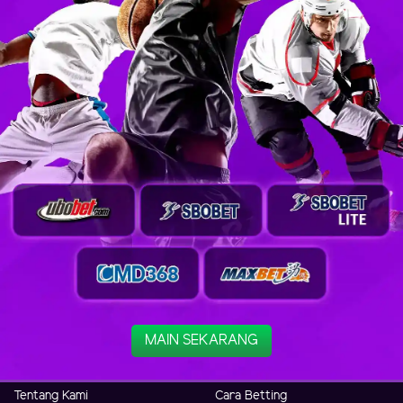
MAIN SEKARANG
Tentang Kami
Cara Betting